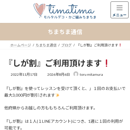
コ
ナ
ン
ビ
テ
ゲ
メニュー
ン
ー
ツ
シ
ちまちま通信
へ
ョ
ス
ン
キ
に
ホームページ
ちまちま通信
ブログ
『しが割』ご利用頂けます
ッ
移
プ
動
『しが割』ご利用頂けます
最
2022年11月17日
2026年8月6日
toru mitamura
終
更
『しが割』を使ってレッスンを受けて頂くと、」１回のお支払いで
新
日
最大3,000円が割引されます
時
:
他府県からお越しの方ももちろんご利用頂けます。
『しが割』は１人(１LINEアカウント)につき、1週に１回の利用が
可能です。