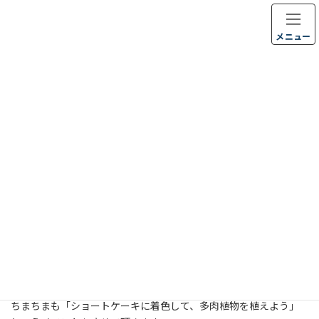
コ
ナ
ン
ビ
テ
ゲ
メニュー
ン
ー
ツ
シ
ちまちま通信
へ
ョ
ス
ン
キ
に
ホームページ
ちまちま通信
ブログ
ッ
移
びわ湖大津館「カルチャー合同体験教室」
プ
動
びわ湖大津館「カルチャー合同
体験教室」
最
2023年4月1日
2026年8月6日
timatima_admin
終
更
2023年4月２日、びわ湖大津館の『桜＆チューリップフェア』でカ
新
日
ルチャー合同体験教室が開催されます。
時
:
ちまちまも「ショートケーキに着色して、多肉植物を植えよう」